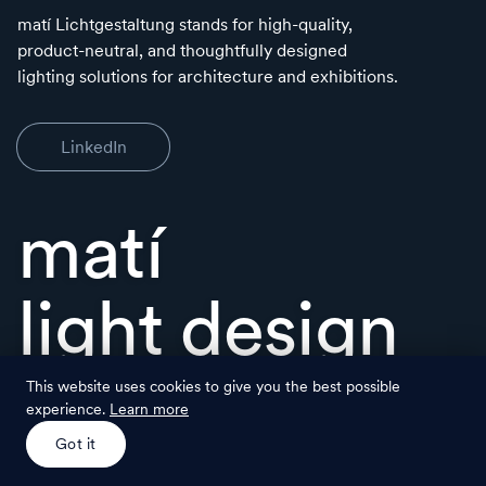
matí Lichtgestaltung stands for high-quality,
product-neutral, and thoughtfully designed
lighting solutions for architecture and exhibitions.
LinkedIn
matí
light design
This website uses cookies to give you the best possible
experience.
Learn more
© matí Lichtgestaltung
legal
back to top ↑
Got it