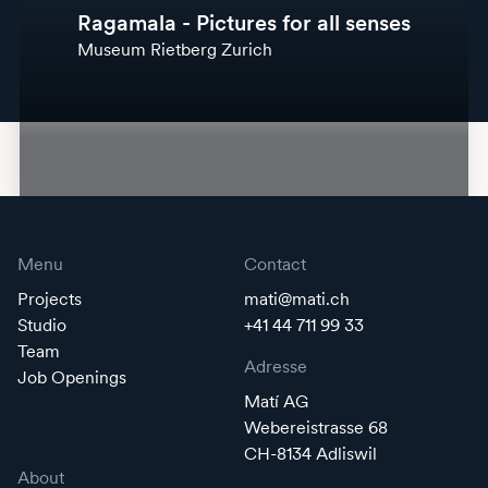
Ragamala - Pictures for all senses
Museum Rietberg Zurich
Menu
Contact
Projects
mati@mati.ch
Studio
+41 44 711 99 33
Team
Adresse
Job Openings
Matí AG
Webereistrasse 68
CH-8134 Adliswil
About